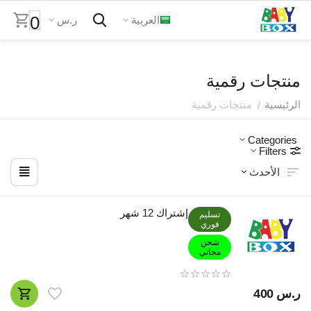
0
العربية
ر.س
منتجات رقمية
الرئيسية
منتجات رقمية
/
Categories
Filters
الأحدث
إشتراك 12 شهر
تسليم
فوري
شحن
مجاني
ر.س
‍400‍